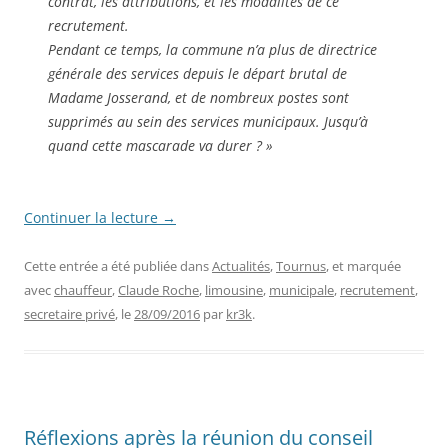
contrat, les attributions, et les modalités de ce
recrutement.
Pendant ce temps, la commune n’a plus de directrice
générale des services depuis le départ brutal de
Madame Josserand, et de nombreux postes sont
supprimés au sein des services municipaux. Jusqu’à
quand cette mascarade va durer ? »
Continuer la lecture
→
Cette entrée a été publiée dans
Actualités
,
Tournus
, et marquée
avec
chauffeur
,
Claude Roche
,
limousine
,
municipale
,
recrutement
,
secretaire privé
, le
28/09/2016
par
kr3k
.
Réflexions après la réunion du conseil