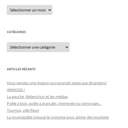
r
A
r
c
c
h
h
i
e
v
e
CATÉGORIES
r
s
C
:
a
t
é
g
o
r
ARTICLES RÉCENTS
i
e
s
Vous vendez une maison qui pourrait plaire aux étrangers?
IMMOGO !
La gauche, Mélenchon et les médias
Poêle à bois, poêle à granulés, cheminée ou ramonage…
Tournus, ville fleuri
La municipalité impose le costume pour attirer des touristes