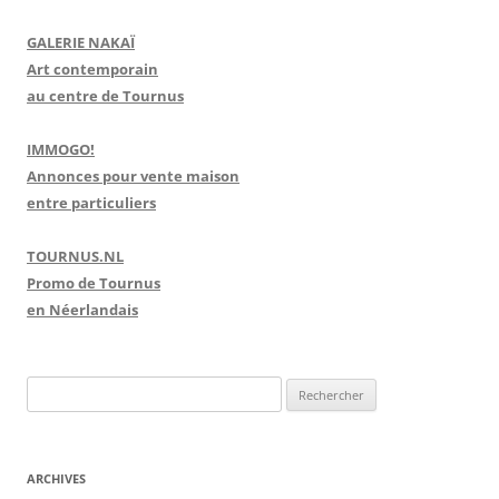
GALERIE NAKAÏ
Art contemporain
au centre de Tournus
IMMOGO!
Annonces pour vente maison
entre particuliers
TOURNUS.NL
Promo de Tournus
en Néerlandais
R
e
c
h
ARCHIVES
e