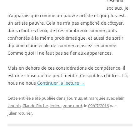
réseaux
sociaux, je
n’apparais que comme un pauvre artiste et qui-plus-est,
un artiste pauvre. Cela ne m’a pas empêché de côtoyer,
dans d’autres lieux, de très nombreux commerçants
confrontés à la même problématique, et aussi de sortir
diplômé d’une école de commerce assez renommée.
Comme quoi il ne faut pas se fier aux apparences.
Mais en dehors de ces considérations de compétence, il
est une chose qui ne peut mentir. Ce sont les chiffres. Ici,
nous ne nous
Continuer la lecture
→
Cette entrée a été publiée dans
Tournus
, et marquée avec
alain
landais
,
Claude Roche
,
leclerc
,
zone nord
, le
09/07/2016
par
julienroturier
.