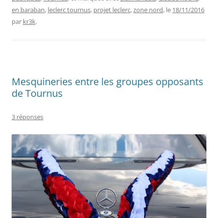
en baraban
,
leclerc tournus
,
projet leclerc
,
zone nord
, le
18/11/2016
par
kr3k
.
Mesquineries entre les groupes opposants
de Tournus
3 réponses