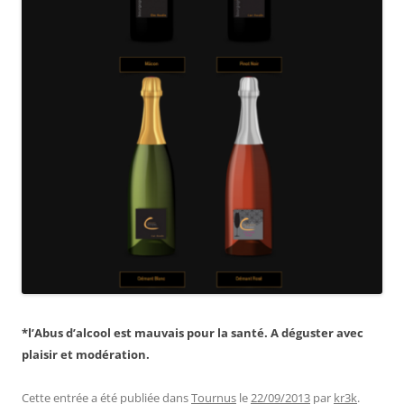
*l’Abus d’alcool est mauvais pour la santé. A déguster avec
plaisir et modération.
Cette entrée a été publiée dans
Tournus
le
22/09/2013
par
kr3k
.