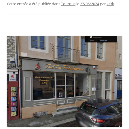
Cette entrée a été publiée dans
Tournus
le
27/06/2024
par
kr3k
.