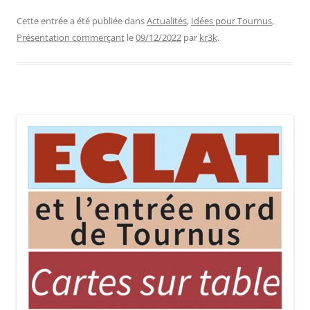
Cette entrée a été publiée dans
Actualités
,
Idées pour Tournus
,
Présentation commerçant
le
09/12/2022
par
kr3k
.