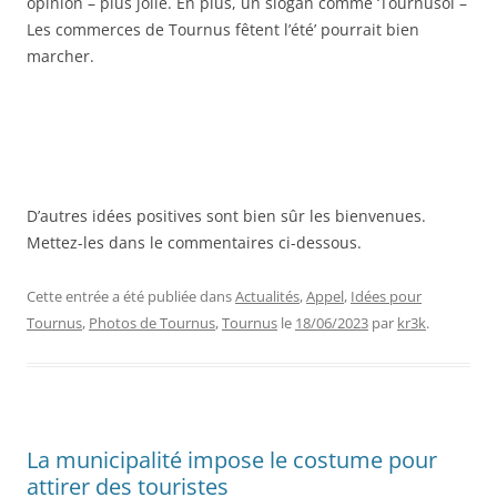
opinion – plus jolie. En plus, un slogan comme ‘Tournusol –
Les commerces de Tournus fêtent l’été’ pourrait bien
marcher.
D’autres idées positives sont bien sûr les bienvenues.
Mettez-les dans le commentaires ci-dessous.
Cette entrée a été publiée dans
Actualités
,
Appel
,
Idées pour
Tournus
,
Photos de Tournus
,
Tournus
le
18/06/2023
par
kr3k
.
La municipalité impose le costume pour
attirer des touristes