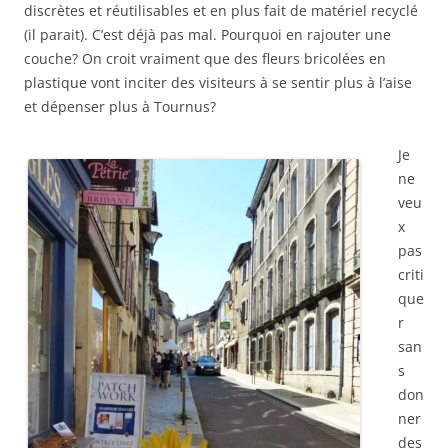
discrètes et réutilisables et en plus fait de matériel recyclé
(il parait). C’est déjà pas mal. Pourquoi en rajouter une
couche? On croit vraiment que des fleurs bricolées en
plastique vont inciter des visiteurs à se sentir plus à l’aise
et dépenser plus à Tournus?
Je
ne
veu
x
pas
criti
que
r
san
s
don
ner
des