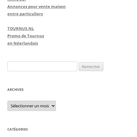
Annonces pour vente maison
entre particuliers
TOURNUS.NL
Promo de Tournus
en Néerlandais
R
e
c
h
ARCHIVES
e
r
A
r
c
c
h
h
i
e
v
e
CATÉGORIES
r
s