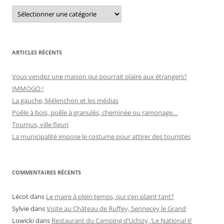
C
:
a
t
é
g
o
r
ARTICLES RÉCENTS
i
e
s
Vous vendez une maison qui pourrait plaire aux étrangers?
IMMOGO !
La gauche, Mélenchon et les médias
Poêle à bois, poêle à granulés, cheminée ou ramonage…
Tournus, ville fleuri
La municipalité impose le costume pour attirer des touristes
COMMENTAIRES RÉCENTS
Lécot
dans
Le maire à plein temps, qui s’en plaint tant?
Sylvie
dans
Visite au Château de Ruffey, Sennecey le Grand
Lowicki
dans
Restaurant du Camping d’Uchizy, ‘Le National 6’