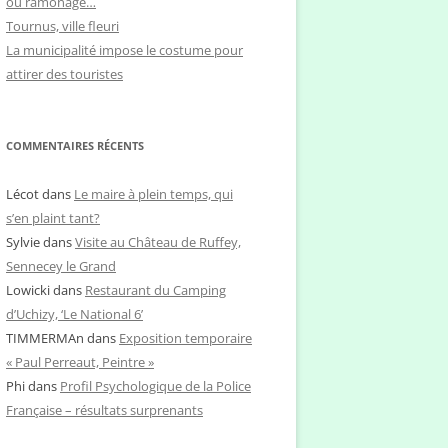
ou ramonage…
Tournus, ville fleuri
La municipalité impose le costume pour
attirer des touristes
COMMENTAIRES RÉCENTS
Lécot
dans
Le maire à plein temps, qui
s’en plaint tant?
Sylvie
dans
Visite au Château de Ruffey,
Sennecey le Grand
Lowicki
dans
Restaurant du Camping
d’Uchizy, ‘Le National 6’
TIMMERMAn
dans
Exposition temporaire
« Paul Perreaut, Peintre »
Phi
dans
Profil Psychologique de la Police
Française – résultats surprenants