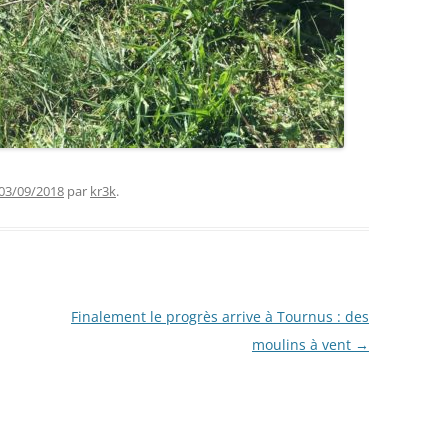
03/09/2018
par
kr3k
.
Finalement le progrès arrive à Tournus : des
moulins à vent
→