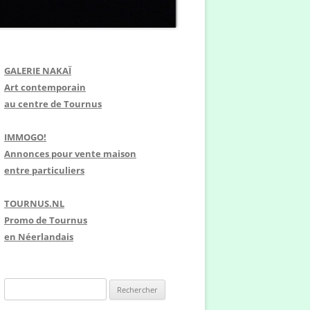
GALERIE NAKAÏ
Art contemporain
au centre de Tournus
IMMOGO!
Annonces pour vente maison
entre particuliers
TOURNUS.NL
Promo de Tournus
en Néerlandais
R
e