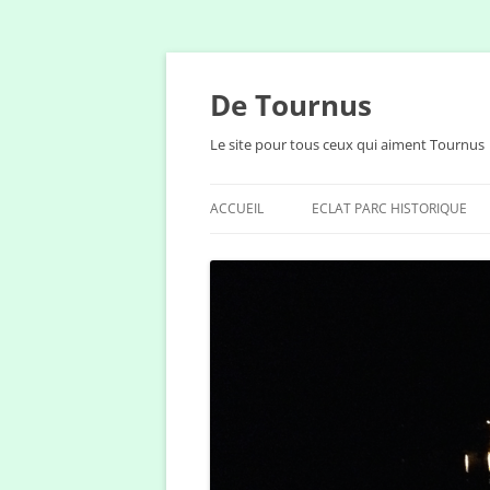
Aller
au
contenu
De Tournus
Le site pour tous ceux qui aiment Tournus
ACCUEIL
ECLAT PARC HISTORIQUE