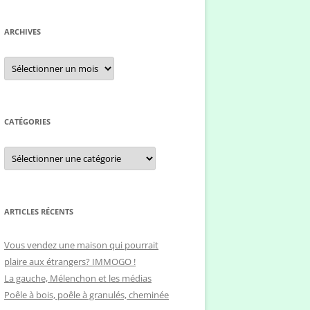
c
h
ARCHIVES
e
r
A
r
c
c
h
h
i
e
v
e
CATÉGORIES
r
s
C
:
a
t
é
g
o
r
ARTICLES RÉCENTS
i
e
s
Vous vendez une maison qui pourrait
plaire aux étrangers? IMMOGO !
La gauche, Mélenchon et les médias
Poêle à bois, poêle à granulés, cheminée