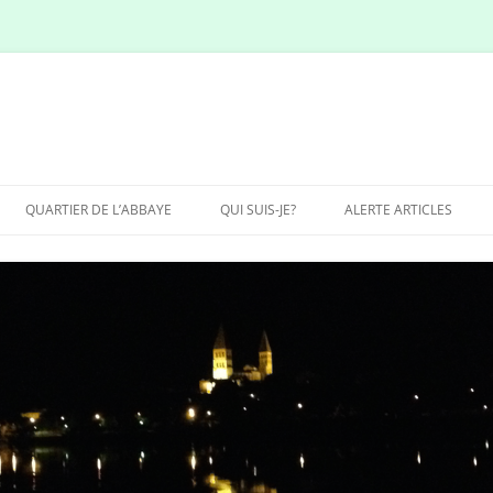
QUARTIER DE L’ABBAYE
QUI SUIS-JE?
ALERTE ARTICLES
SITE LOW COST DE-
TOURNUS.COM?
SITE POUR 10 % DU CHIFFRE
D’AFFAIRES