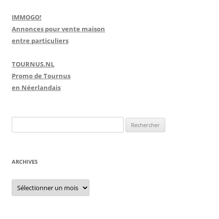
IMMOGO!
Annonces pour vente maison
entre particuliers
TOURNUS.NL
Promo de Tournus
en Néerlandais
R
e
c
h
ARCHIVES
e
r
A
r
c
c
h
h
i
e
v