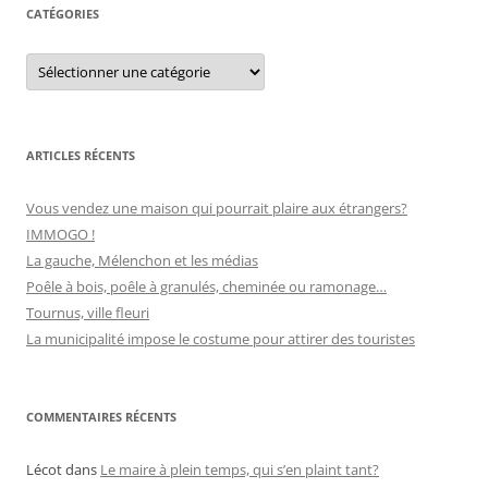
e
CATÉGORIES
r
s
C
:
a
t
é
g
o
r
ARTICLES RÉCENTS
i
e
s
Vous vendez une maison qui pourrait plaire aux étrangers?
IMMOGO !
La gauche, Mélenchon et les médias
Poêle à bois, poêle à granulés, cheminée ou ramonage…
Tournus, ville fleuri
La municipalité impose le costume pour attirer des touristes
COMMENTAIRES RÉCENTS
Lécot
dans
Le maire à plein temps, qui s’en plaint tant?