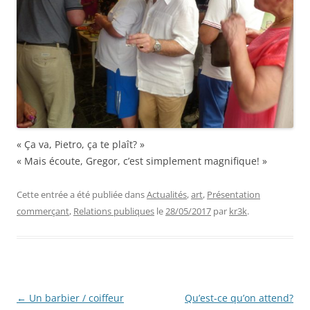
« Ça va, Pietro, ça te plaît? »
« Mais écoute, Gregor, c’est simplement magnifique! »
Cette entrée a été publiée dans
Actualités
,
art
,
Présentation
commerçant
,
Relations publiques
le
28/05/2017
par
kr3k
.
Navigation
←
Un barbier / coiffeur
Qu’est-ce qu’on attend?