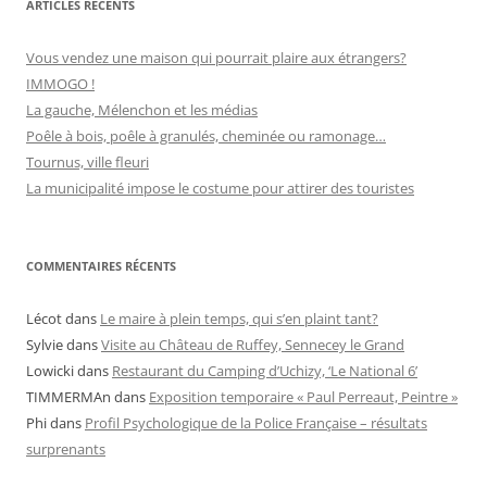
r
ARTICLES RÉCENTS
i
e
s
Vous vendez une maison qui pourrait plaire aux étrangers?
IMMOGO !
La gauche, Mélenchon et les médias
Poêle à bois, poêle à granulés, cheminée ou ramonage…
Tournus, ville fleuri
La municipalité impose le costume pour attirer des touristes
COMMENTAIRES RÉCENTS
Lécot
dans
Le maire à plein temps, qui s’en plaint tant?
Sylvie
dans
Visite au Château de Ruffey, Sennecey le Grand
Lowicki
dans
Restaurant du Camping d’Uchizy, ‘Le National 6’
TIMMERMAn
dans
Exposition temporaire « Paul Perreaut, Peintre »
Phi
dans
Profil Psychologique de la Police Française – résultats
surprenants