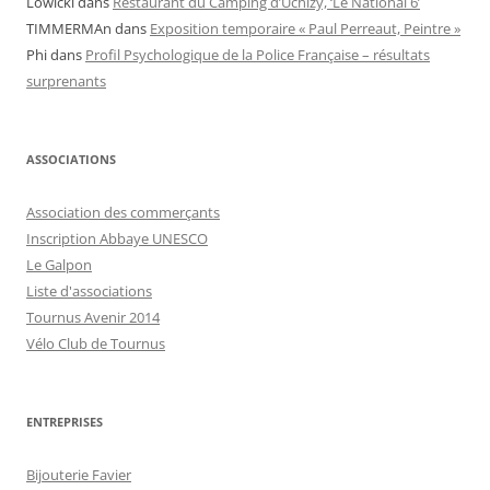
Lowicki
dans
Restaurant du Camping d’Uchizy, ‘Le National 6’
TIMMERMAn
dans
Exposition temporaire « Paul Perreaut, Peintre »
Phi
dans
Profil Psychologique de la Police Française – résultats
surprenants
ASSOCIATIONS
Association des commerçants
Inscription Abbaye UNESCO
Le Galpon
Liste d'associations
Tournus Avenir 2014
Vélo Club de Tournus
ENTREPRISES
Bijouterie Favier