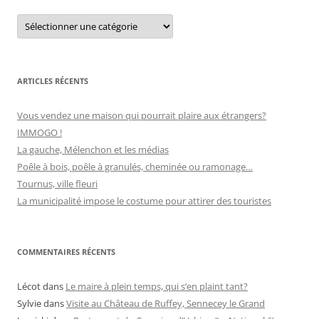
C
:
a
t
é
g
o
r
ARTICLES RÉCENTS
i
e
s
Vous vendez une maison qui pourrait plaire aux étrangers?
IMMOGO !
La gauche, Mélenchon et les médias
Poêle à bois, poêle à granulés, cheminée ou ramonage…
Tournus, ville fleuri
La municipalité impose le costume pour attirer des touristes
COMMENTAIRES RÉCENTS
Lécot
dans
Le maire à plein temps, qui s’en plaint tant?
Sylvie
dans
Visite au Château de Ruffey, Sennecey le Grand