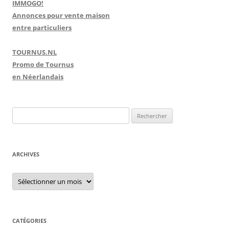
IMMOGO!
Annonces pour vente maison
entre particuliers
TOURNUS.NL
Promo de Tournus
en Néerlandais
R
e
c
h
ARCHIVES
e
r
A
r
c
c
h
h
i
e
v
e
CATÉGORIES
r
s