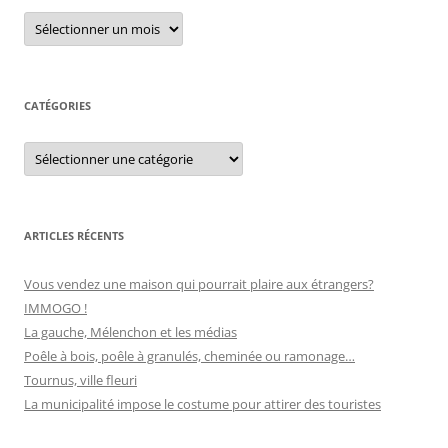
r
A
r
c
c
h
h
i
e
v
e
CATÉGORIES
r
s
C
:
a
t
é
g
o
r
ARTICLES RÉCENTS
i
e
s
Vous vendez une maison qui pourrait plaire aux étrangers?
IMMOGO !
La gauche, Mélenchon et les médias
Poêle à bois, poêle à granulés, cheminée ou ramonage…
Tournus, ville fleuri
La municipalité impose le costume pour attirer des touristes