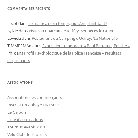
COMMENTAIRES RÉCENTS
Lécot
dans
Le maire à plein temps, qui s’en plaint tant?
Sylvie
dans
Visite au Château de Ruffey, Sennecey le Grand
Lowicki
dans
Restaurant du Camping d’Uchizy, ‘Le National 6’
TIMMERMAn
dans
Exposition temporaire « Paul Perreaut, Peintre »
Phi
dans
Profil Psychologique de la Police Française – résultats
surprenants
ASSOCIATIONS
Association des commerçants
Inscription Abbaye UNESCO
Le Galpon
Liste d'associations
Tournus Avenir 2014
Vélo Club de Tournus