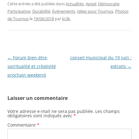
Cette entrée a été publiée dans
Actualités
,
Appel
,
Démocratie
Participative
,
Durabilité
,
Événements
,
Idées pour Tournus
,
Photos
de Tournus
le
19/06/2018
par
kr3k
.
Navigation
←
Forum bien-être,
conseil municipal du 19 juin :
des
spiritualité et créativité
extraits
→
articles
prochain weekend
Laisser un commentaire
Votre adresse e-mail ne sera pas publiée.
Les champs
obligatoires sont indiqués avec
*
Commentaire
*