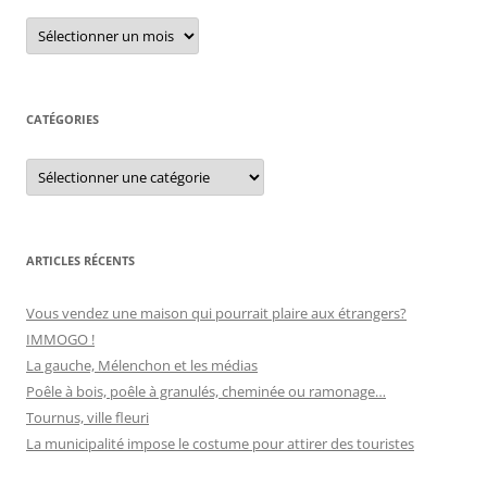
r
A
r
c
c
h
h
i
e
v
e
CATÉGORIES
r
s
C
:
a
t
é
g
o
r
ARTICLES RÉCENTS
i
e
s
Vous vendez une maison qui pourrait plaire aux étrangers?
IMMOGO !
La gauche, Mélenchon et les médias
Poêle à bois, poêle à granulés, cheminée ou ramonage…
Tournus, ville fleuri
La municipalité impose le costume pour attirer des touristes