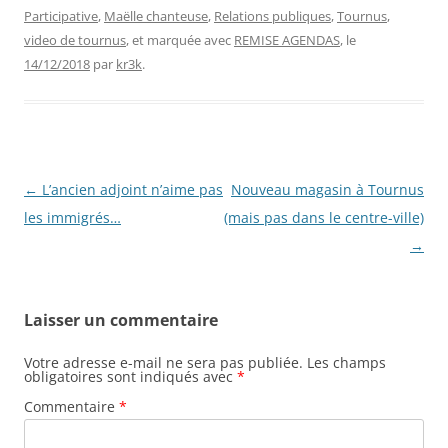
Participative
,
Maëlle chanteuse
,
Relations publiques
,
Tournus
,
video de tournus
, et marquée avec
REMISE AGENDAS
, le
14/12/2018
par
kr3k
.
Navigation
←
L’ancien adjoint n’aime pas
Nouveau magasin à Tournus
des
les immigrés…
(mais pas dans le centre-ville)
articles
→
Laisser un commentaire
Votre adresse e-mail ne sera pas publiée.
Les champs
obligatoires sont indiqués avec
*
Commentaire
*