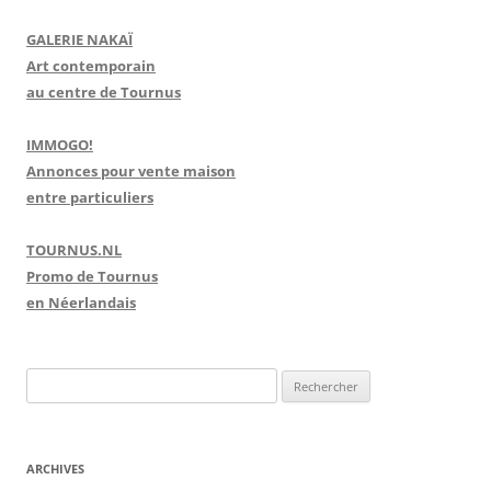
GALERIE NAKAÏ
Art contemporain
au centre de Tournus
IMMOGO!
Annonces pour vente maison
entre particuliers
TOURNUS.NL
Promo de Tournus
en Néerlandais
R
e
c
h
ARCHIVES
e