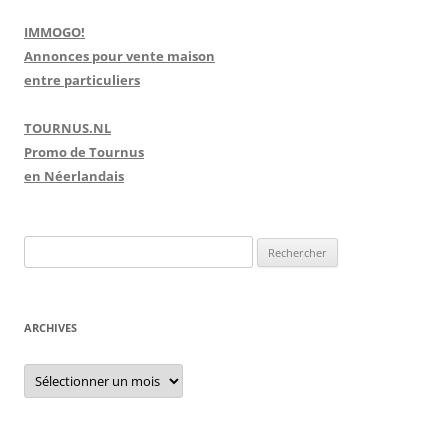
IMMOGO!
Annonces pour vente maison
entre particuliers
TOURNUS.NL
Promo de Tournus
en Néerlandais
R
e
c
h
ARCHIVES
e
r
A
r
c
c
h
h
i
e
v