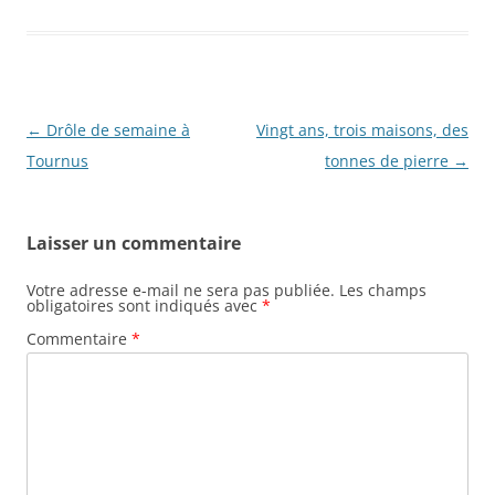
Navigation
←
Drôle de semaine à
Vingt ans, trois maisons, des
des
Tournus
tonnes de pierre
→
articles
Laisser un commentaire
Votre adresse e-mail ne sera pas publiée.
Les champs
obligatoires sont indiqués avec
*
Commentaire
*