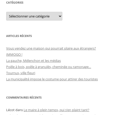
e
CATÉGORIES
r
s
C
:
a
t
é
g
o
r
ARTICLES RÉCENTS
i
e
s
Vous vendez une maison qui pourrait plaire aux étrangers?
IMMOGO !
La gauche, Mélenchon et les médias
Poêle à bois, poêle à granulés, cheminée ou ramonage…
Tournus, ville fleuri
La municipalité impose le costume pour attirer des touristes
COMMENTAIRES RÉCENTS
Lécot
dans
Le maire à plein temps, qui s’en plaint tant?