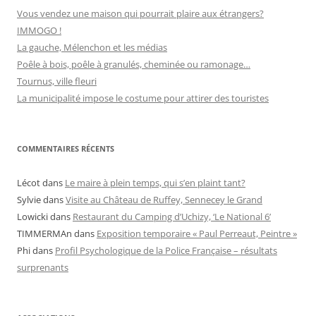
s
Vous vendez une maison qui pourrait plaire aux étrangers?
IMMOGO !
La gauche, Mélenchon et les médias
Poêle à bois, poêle à granulés, cheminée ou ramonage…
Tournus, ville fleuri
La municipalité impose le costume pour attirer des touristes
COMMENTAIRES RÉCENTS
Lécot
dans
Le maire à plein temps, qui s’en plaint tant?
Sylvie
dans
Visite au Château de Ruffey, Sennecey le Grand
Lowicki
dans
Restaurant du Camping d’Uchizy, ‘Le National 6’
TIMMERMAn
dans
Exposition temporaire « Paul Perreaut, Peintre »
Phi
dans
Profil Psychologique de la Police Française – résultats
surprenants