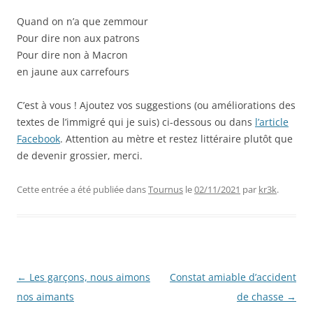
Quand on n’a que zemmour
Pour dire non aux patrons
Pour dire non à Macron
en jaune aux carrefours
C’est à vous ! Ajoutez vos suggestions (ou améliorations des
textes de l’immigré qui je suis) ci-dessous ou dans
l’article
Facebook
. Attention au mètre et restez littéraire plutôt que
de devenir grossier, merci.
Cette entrée a été publiée dans
Tournus
le
02/11/2021
par
kr3k
.
Navigation
←
Les garçons, nous aimons
Constat amiable d’accident
des
nos aimants
de chasse
→