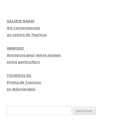
GALERIE NAKAÏ
Art contemporain
au centre de Tournus
IMMOGO!
Annonces pour vente maison
entre particuliers
TOURNUS.NL
Promo de Tournus
en Néerlandais
R
e
c