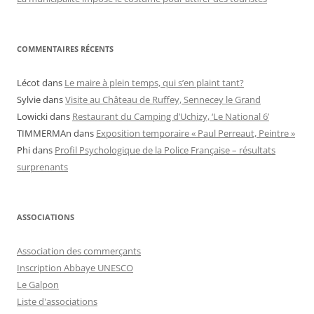
COMMENTAIRES RÉCENTS
Lécot
dans
Le maire à plein temps, qui s’en plaint tant?
Sylvie
dans
Visite au Château de Ruffey, Sennecey le Grand
Lowicki
dans
Restaurant du Camping d’Uchizy, ‘Le National 6’
TIMMERMAn
dans
Exposition temporaire « Paul Perreaut, Peintre »
Phi
dans
Profil Psychologique de la Police Française – résultats
surprenants
ASSOCIATIONS
Association des commerçants
Inscription Abbaye UNESCO
Le Galpon
Liste d'associations