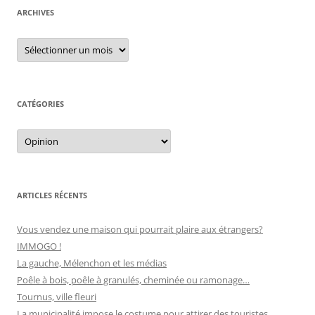
h
ARCHIVES
e
r
A
r
c
c
h
h
i
e
v
e
CATÉGORIES
r
s
C
:
a
t
é
g
o
r
ARTICLES RÉCENTS
i
e
s
Vous vendez une maison qui pourrait plaire aux étrangers?
IMMOGO !
La gauche, Mélenchon et les médias
Poêle à bois, poêle à granulés, cheminée ou ramonage…
Tournus, ville fleuri
La municipalité impose le costume pour attirer des touristes