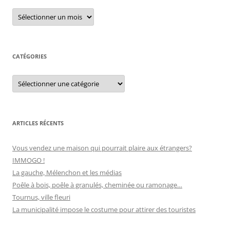
r
A
r
c
c
h
h
i
e
v
e
CATÉGORIES
r
s
C
:
a
t
é
g
o
r
ARTICLES RÉCENTS
i
e
s
Vous vendez une maison qui pourrait plaire aux étrangers?
IMMOGO !
La gauche, Mélenchon et les médias
Poêle à bois, poêle à granulés, cheminée ou ramonage…
Tournus, ville fleuri
La municipalité impose le costume pour attirer des touristes