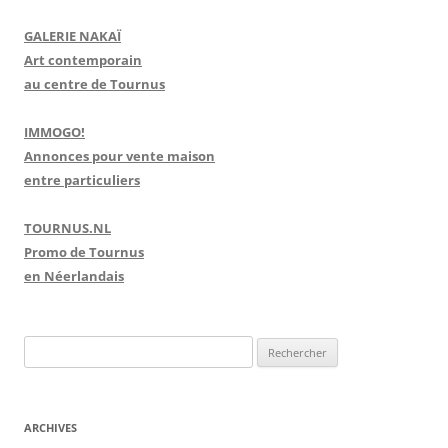
GALERIE NAKAÏ
Art contemporain
au centre de Tournus
IMMOGO!
Annonces pour vente maison
entre particuliers
TOURNUS.NL
Promo de Tournus
en Néerlandais
R
e
c
h
ARCHIVES
e