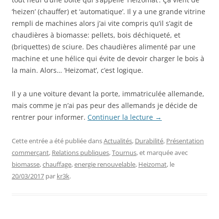
‘heizen’ (chauffer) et ‘automatique’. Il y a une grande vitrine
rempli de machines alors j’ai vite compris qu’il s’agit de
chaudières à biomasse: pellets, bois déchiqueté, et
(briquettes) de sciure. Des chaudières alimenté par une
machine et une hélice qui évite de devoir charger le bois à
la main. Alors… ‘Heizomat’, c’est logique.
Il y a une voiture devant la porte, immatriculée allemande,
mais comme je n’ai pas peur des allemands je décide de
rentrer pour informer.
Continuer la lecture
→
Cette entrée a été publiée dans
Actualités
,
Durabilité
,
Présentation
commerçant
,
Relations publiques
,
Tournus
, et marquée avec
biomasse
,
chauffage
,
energie renouvelable
,
Heizomat
, le
20/03/2017
par
kr3k
.