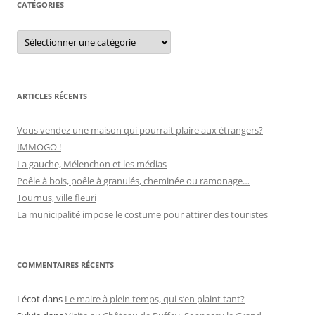
e
CATÉGORIES
r
s
C
:
a
t
é
g
o
r
ARTICLES RÉCENTS
i
e
s
Vous vendez une maison qui pourrait plaire aux étrangers?
IMMOGO !
La gauche, Mélenchon et les médias
Poêle à bois, poêle à granulés, cheminée ou ramonage…
Tournus, ville fleuri
La municipalité impose le costume pour attirer des touristes
COMMENTAIRES RÉCENTS
Lécot
dans
Le maire à plein temps, qui s’en plaint tant?