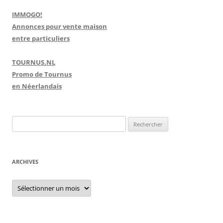
IMMOGO!
Annonces pour vente maison
entre particuliers
TOURNUS.NL
Promo de Tournus
en Néerlandais
R
e
c
h
ARCHIVES
e
r
A
r
c
c
h
h
i
e
v