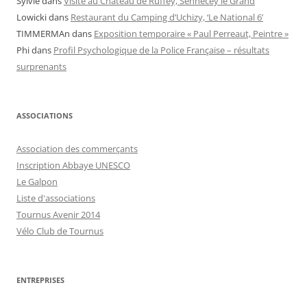
Sylvie
dans
Visite au Château de Ruffey, Sennecey le Grand
Lowicki
dans
Restaurant du Camping d’Uchizy, ‘Le National 6’
TIMMERMAn
dans
Exposition temporaire « Paul Perreaut, Peintre »
Phi
dans
Profil Psychologique de la Police Française – résultats
surprenants
ASSOCIATIONS
Association des commerçants
Inscription Abbaye UNESCO
Le Galpon
Liste d'associations
Tournus Avenir 2014
Vélo Club de Tournus
ENTREPRISES