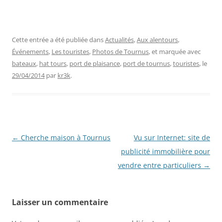
Cette entrée a été publiée dans
Actualités
,
Aux alentours
,
Événements
,
Les touristes
,
Photos de Tournus
, et marquée avec
bateaux
,
hat tours
,
port de plaisance
,
port de tournus
,
touristes
, le
29/04/2014
par
kr3k
.
Navigation
←
Cherche maison à Tournus
Vu sur Internet: site de
des
publicité immobilière pour
articles
vendre entre particuliers
→
Laisser un commentaire