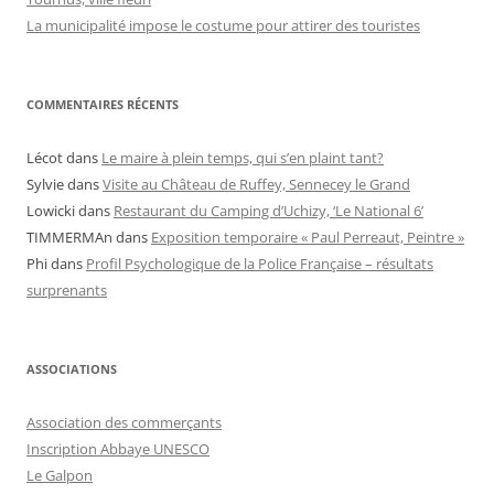
La municipalité impose le costume pour attirer des touristes
COMMENTAIRES RÉCENTS
Lécot
dans
Le maire à plein temps, qui s’en plaint tant?
Sylvie
dans
Visite au Château de Ruffey, Sennecey le Grand
Lowicki
dans
Restaurant du Camping d’Uchizy, ‘Le National 6’
TIMMERMAn
dans
Exposition temporaire « Paul Perreaut, Peintre »
Phi
dans
Profil Psychologique de la Police Française – résultats
surprenants
ASSOCIATIONS
Association des commerçants
Inscription Abbaye UNESCO
Le Galpon