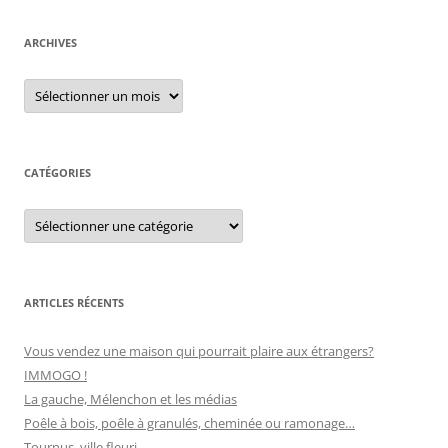
c
h
ARCHIVES
e
r
A
r
c
c
h
h
i
e
v
e
CATÉGORIES
r
s
C
:
a
t
é
g
o
r
ARTICLES RÉCENTS
i
e
s
Vous vendez une maison qui pourrait plaire aux étrangers?
IMMOGO !
La gauche, Mélenchon et les médias
Poêle à bois, poêle à granulés, cheminée ou ramonage…
Tournus, ville fleuri