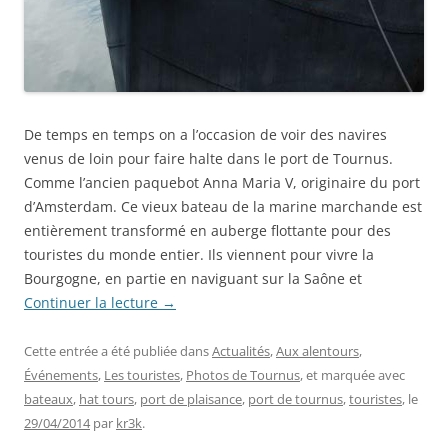
De temps en temps on a l’occasion de voir des navires
venus de loin pour faire halte dans le port de Tournus.
Comme l’ancien paquebot Anna Maria V, originaire du port
d’Amsterdam. Ce vieux bateau de la marine marchande est
entièrement transformé en auberge flottante pour des
touristes du monde entier. Ils viennent pour vivre la
Bourgogne, en partie en naviguant sur la Saône et
Continuer la lecture
→
Cette entrée a été publiée dans
Actualités
,
Aux alentours
,
Événements
,
Les touristes
,
Photos de Tournus
, et marquée avec
bateaux
,
hat tours
,
port de plaisance
,
port de tournus
,
touristes
, le
29/04/2014
par
kr3k
.