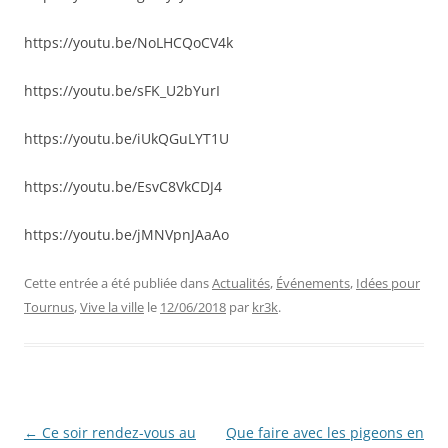
https://youtu.be/NoLHCQoCV4k
https://youtu.be/sFK_U2bYurI
https://youtu.be/iUkQGuLYT1U
https://youtu.be/EsvC8VkCDJ4
https://youtu.be/jMNVpnJAaAo
Cette entrée a été publiée dans
Actualités
,
Événements
,
Idées pour
Tournus
,
Vive la ville
le
12/06/2018
par
kr3k
.
Navigation
←
Ce soir rendez-vous au
Que faire avec les pigeons en