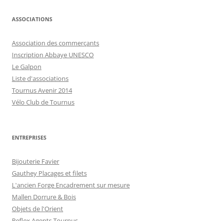
ASSOCIATIONS
Association des commerçants
Inscription Abbaye UNESCO
Le Galpon
Liste d'associations
Tournus Avenir 2014
Vélo Club de Tournus
ENTREPRISES
Bijouterie Favier
Gauthey Placages et filets
L'ancien Forge Encadrement sur mesure
Mallen Dorrure & Bois
Objets de l'Orient
Reflex Agents Tournus