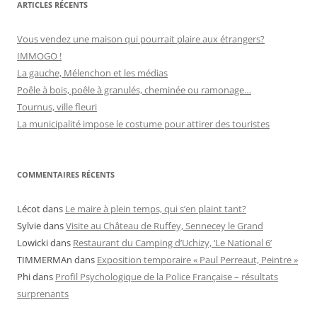
r
ARTICLES RÉCENTS
i
e
s
Vous vendez une maison qui pourrait plaire aux étrangers?
IMMOGO !
La gauche, Mélenchon et les médias
Poêle à bois, poêle à granulés, cheminée ou ramonage…
Tournus, ville fleuri
La municipalité impose le costume pour attirer des touristes
COMMENTAIRES RÉCENTS
Lécot
dans
Le maire à plein temps, qui s’en plaint tant?
Sylvie
dans
Visite au Château de Ruffey, Sennecey le Grand
Lowicki
dans
Restaurant du Camping d’Uchizy, ‘Le National 6’
TIMMERMAn
dans
Exposition temporaire « Paul Perreaut, Peintre »
Phi
dans
Profil Psychologique de la Police Française – résultats
surprenants