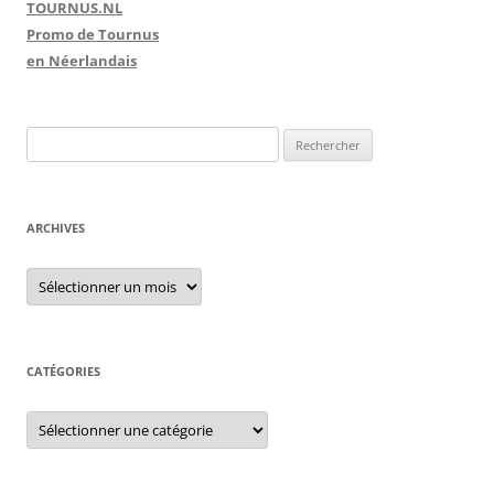
TOURNUS.NL
Promo de Tournus
en Néerlandais
R
e
c
h
ARCHIVES
e
r
A
r
c
c
h
h
i
e
v
e
CATÉGORIES
r
s
C
:
a
t
é
g