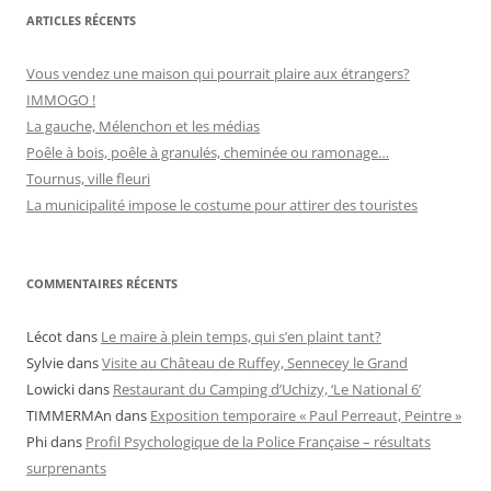
o
r
ARTICLES RÉCENTS
i
e
s
Vous vendez une maison qui pourrait plaire aux étrangers?
IMMOGO !
La gauche, Mélenchon et les médias
Poêle à bois, poêle à granulés, cheminée ou ramonage…
Tournus, ville fleuri
La municipalité impose le costume pour attirer des touristes
COMMENTAIRES RÉCENTS
Lécot
dans
Le maire à plein temps, qui s’en plaint tant?
Sylvie
dans
Visite au Château de Ruffey, Sennecey le Grand
Lowicki
dans
Restaurant du Camping d’Uchizy, ‘Le National 6’
TIMMERMAn
dans
Exposition temporaire « Paul Perreaut, Peintre »
Phi
dans
Profil Psychologique de la Police Française – résultats
surprenants