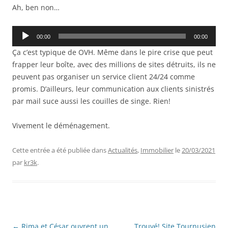
Ah, ben non…
Lecteur
00:00
00:00
audio
Ça c’est typique de OVH. Même dans le pire crise que peut
frapper leur boîte, avec des millions de sites détruits, ils ne
peuvent pas organiser un service client 24/24 comme
promis. D’ailleurs, leur communication aux clients sinistrés
par mail suce aussi les couilles de singe. Rien!
Vivement le déménagement.
Cette entrée a été publiée dans
Actualités
,
Immobilier
le
20/03/2021
par
kr3k
.
Navigation
←
Rima et César ouvrent un
Trouvé! Site Tournusien