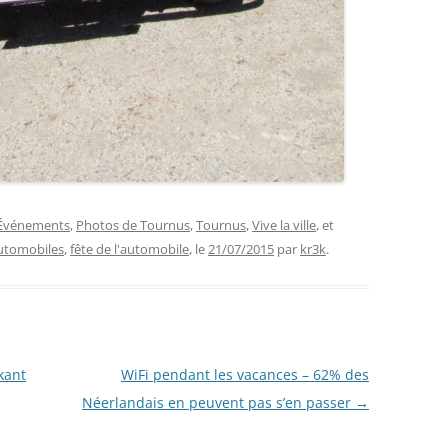
Événements
,
Photos de Tournus
,
Tournus
,
Vive la ville
, et
utomobiles
,
fête de l'automobile
, le
21/07/2015
par
kr3k
.
kant
WiFi pendant les vacances – 62% des
Néerlandais en peuvent pas s’en passer
→