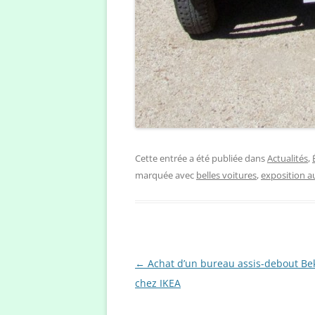
Cette entrée a été publiée dans
Actualités
,
marquée avec
belles voitures
,
exposition a
Navigation
←
Achat d’un bureau assis-debout Be
des
chez IKEA
articles