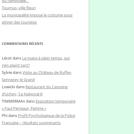
ou ramonage…
Tournus, ville fleuri
La municipalité impose le costume pour
attirer des touristes
COMMENTAIRES RÉCENTS
Lécot
dans
Le maire à plein temps, qui
s’en plaint tant?
Sylvie
dans
Visite au Château de Ruffey,
Sennecey le Grand
Lowicki
dans
Restaurant du Camping
d’Uchizy, ‘Le National 6’
TIMMERMAn
dans
Exposition temporaire
« Paul Perreaut, Peintre »
Phi
dans
Profil Psychologique de la Police
Française – résultats surprenants