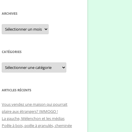
c
h
ARCHIVES
e
r
A
r
c
c
h
h
i
e
v
e
CATÉGORIES
r
s
C
:
a
t
é
g
o
r
ARTICLES RÉCENTS
i
e
s
Vous vendez une maison qui pourrait
plaire aux étrangers? IMMOGO !
La gauche, Mélenchon et les médias
Poêle à bois, poêle à granulés, cheminée