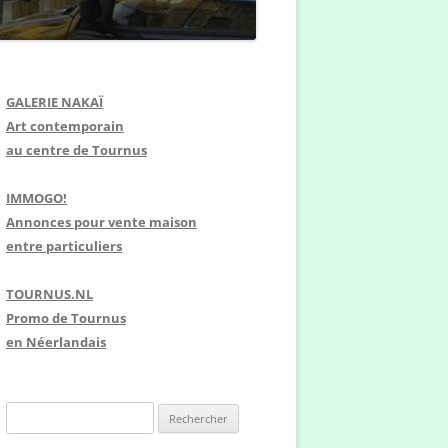
GALERIE NAKAÏ
Art contemporain
au centre de Tournus
IMMOGO!
Annonces pour vente maison
entre particuliers
TOURNUS.NL
Promo de Tournus
en Néerlandais
R
e