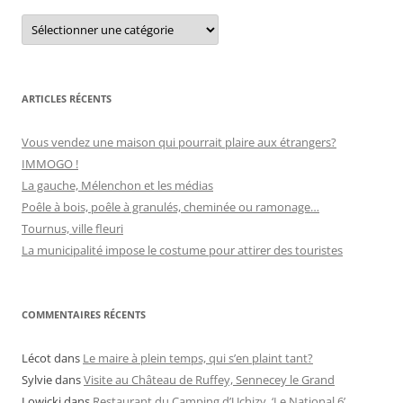
C
:
a
t
é
g
o
r
ARTICLES RÉCENTS
i
e
s
Vous vendez une maison qui pourrait plaire aux étrangers?
IMMOGO !
La gauche, Mélenchon et les médias
Poêle à bois, poêle à granulés, cheminée ou ramonage…
Tournus, ville fleuri
La municipalité impose le costume pour attirer des touristes
COMMENTAIRES RÉCENTS
Lécot
dans
Le maire à plein temps, qui s’en plaint tant?
Sylvie
dans
Visite au Château de Ruffey, Sennecey le Grand
Lowicki
dans
Restaurant du Camping d’Uchizy, ‘Le National 6’