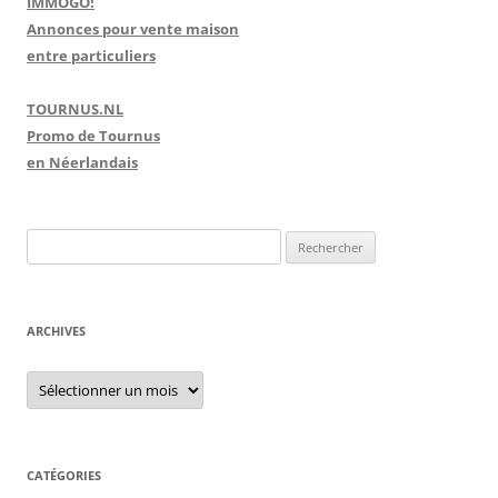
IMMOGO!
Annonces pour vente maison
entre particuliers
TOURNUS.NL
Promo de Tournus
en Néerlandais
R
e
c
h
ARCHIVES
e
r
A
r
c
c
h
h
i
e
v
e
CATÉGORIES
r
s