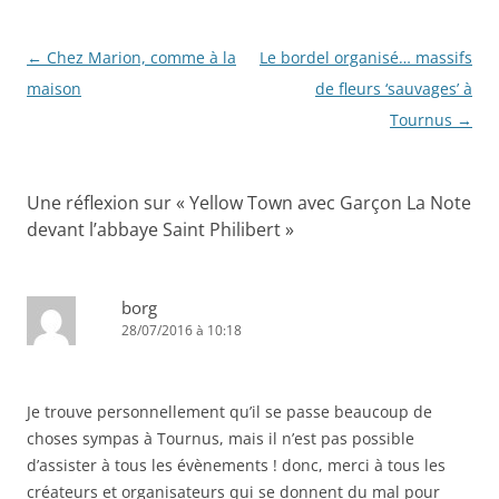
Navigation
←
Chez Marion, comme à la
Le bordel organisé… massifs
des
maison
de fleurs ‘sauvages’ à
articles
Tournus
→
Une réflexion sur «
Yellow Town avec Garçon La Note
devant l’abbaye Saint Philibert
»
borg
28/07/2016 à 10:18
Je trouve personnellement qu’il se passe beaucoup de
choses sympas à Tournus, mais il n’est pas possible
d’assister à tous les évènements ! donc, merci à tous les
créateurs et organisateurs qui se donnent du mal pour