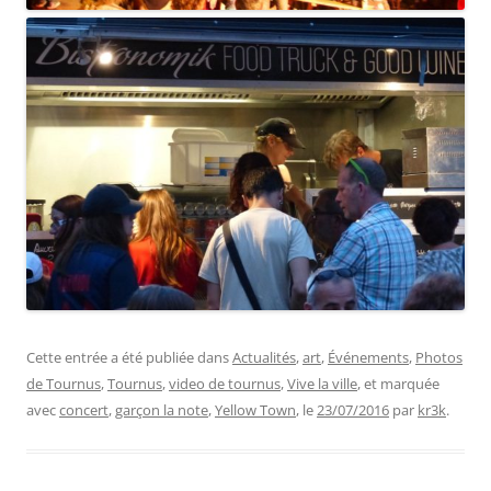
Cette entrée a été publiée dans
Actualités
,
art
,
Événements
,
Photos
de Tournus
,
Tournus
,
video de tournus
,
Vive la ville
, et marquée
avec
concert
,
garçon la note
,
Yellow Town
, le
23/07/2016
par
kr3k
.