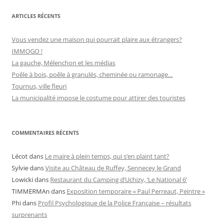
g
o
r
ARTICLES RÉCENTS
i
e
s
Vous vendez une maison qui pourrait plaire aux étrangers?
IMMOGO !
La gauche, Mélenchon et les médias
Poêle à bois, poêle à granulés, cheminée ou ramonage…
Tournus, ville fleuri
La municipalité impose le costume pour attirer des touristes
COMMENTAIRES RÉCENTS
Lécot
dans
Le maire à plein temps, qui s’en plaint tant?
Sylvie
dans
Visite au Château de Ruffey, Sennecey le Grand
Lowicki
dans
Restaurant du Camping d’Uchizy, ‘Le National 6’
TIMMERMAn
dans
Exposition temporaire « Paul Perreaut, Peintre »
Phi
dans
Profil Psychologique de la Police Française – résultats
surprenants