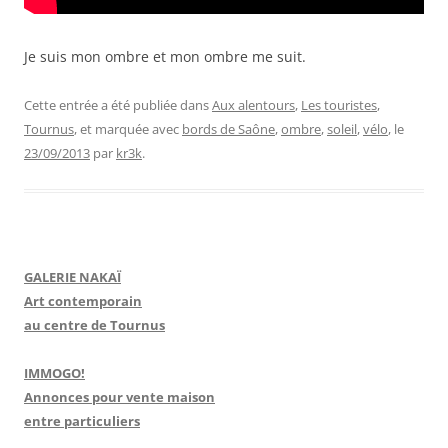
Je suis mon ombre et mon ombre me suit.
Cette entrée a été publiée dans
Aux alentours
,
Les touristes
,
Tournus
, et marquée avec
bords de Saône
,
ombre
,
soleil
,
vélo
, le
23/09/2013
par
kr3k
.
GALERIE NAKAÏ
Art contemporain
au centre de Tournus
IMMOGO!
Annonces pour vente maison
entre particuliers