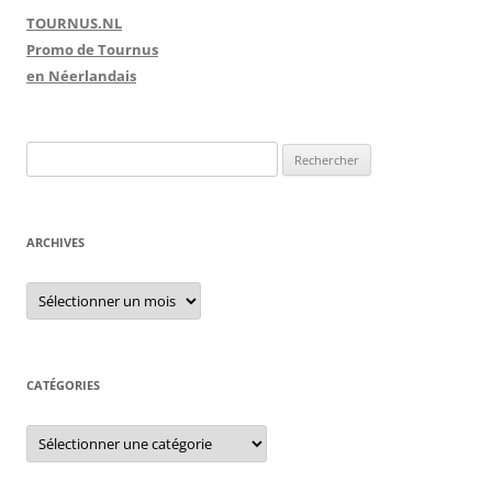
TOURNUS.NL
Promo de Tournus
en Néerlandais
R
e
c
h
ARCHIVES
e
r
A
r
c
c
h
h
i
e
v
e
CATÉGORIES
r
s
C
:
a
t
é