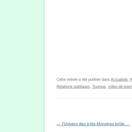
Cette entrée a été publiée dans
Actualités
,
A
Relations publiques
,
Tournus
,
video de tour
Navigation
←
l’Univers des p’tits Monstres brûle….