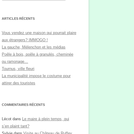
t
é
g
o
r
ARTICLES RÉCENTS
i
e
s
Vous vendez une maison qui pourrait plaire
aux étrangers? IMMOGO !
La gauche, Mélenchon et les médias
Poêle à bois, poêle à granulés, cheminée
ou ramonage…
Tournus, ville fleuri
La municipalité impose le costume pour
attirer des touristes
COMMENTAIRES RÉCENTS
Lécot
dans
Le maire à plein temps, qui
s’en plaint tant?
Sylvie
dans
Visite au Château de Ruffey,