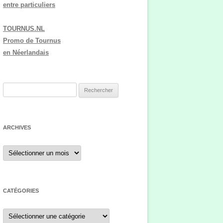
entre particuliers
TOURNUS.NL
Promo de Tournus
en Néerlandais
R
e
c
h
ARCHIVES
e
r
A
r
c
c
h
h
i
v
e
e
CATÉGORIES
r
s
C
a
: