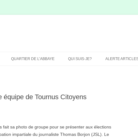
QUARTIER DE L’ABBAYE
QUI SUIS-JE?
ALERTE ARTICLE
SITE LOW COST DE-
TOURNUS.COM?
SITE POUR 10 % DU CHIFFRE
le équipe de Tournus Citoyens
D’AFFAIRES
s fait sa photo de groupe pour se présenter aux élections
pation impartiale du journaliste Thomas Borjon (JSL). Le