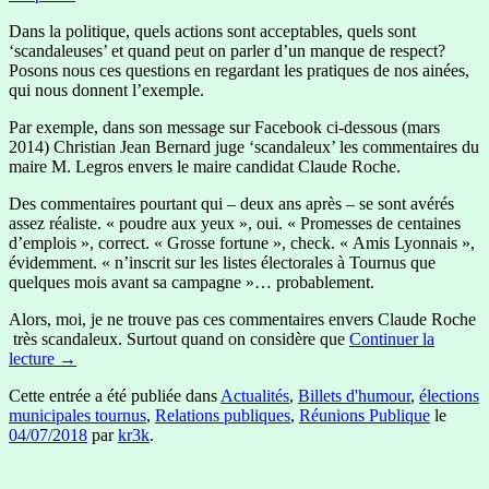
Dans la politique, quels actions sont acceptables, quels sont
‘scandaleuses’ et quand peut on parler d’un manque de respect?
Posons nous ces questions en regardant les pratiques de nos ainées,
qui nous donnent l’exemple.
Par exemple, dans son message sur Facebook ci-dessous (mars
2014) Christian Jean Bernard juge ‘scandaleux’ les commentaires du
maire M. Legros envers le maire candidat Claude Roche.
Des commentaires pourtant qui – deux ans après – se sont avérés
assez réaliste. « poudre aux yeux », oui. « Promesses de centaines
d’emplois », correct. « Grosse fortune », check. « Amis Lyonnais »,
évidemment. « n’inscrit sur les listes électorales à Tournus que
quelques mois avant sa campagne »… probablement.
Alors, moi, je ne trouve pas ces commentaires envers Claude Roche
très scandaleux. Surtout quand on considère que
Continuer la
lecture
→
Cette entrée a été publiée dans
Actualités
,
Billets d'humour
,
élections
municipales tournus
,
Relations publiques
,
Réunions Publique
le
04/07/2018
par
kr3k
.