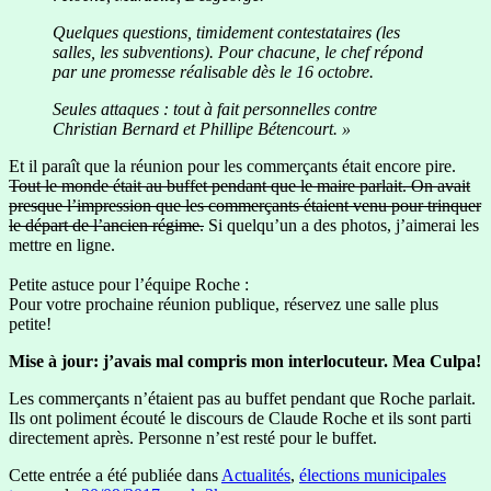
Quelques questions, timidement contestataires (les
salles, les subventions). Pour chacune, le chef répond
par une promesse réalisable dès le 16 octobre.
Seules attaques : tout à fait personnelles contre
Christian Bernard et Phillipe Bétencourt. »
Et il paraît que la réunion pour les commerçants était encore pire.
Tout le monde était au buffet pendant que le maire parlait. On avait
presque l’impression que les commerçants étaient venu pour trinquer
le départ de l’ancien régime.
Si quelqu’un a des photos, j’aimerai les
mettre en ligne.
Petite astuce pour l’équipe Roche :
Pour votre prochaine réunion publique, réservez une salle plus
petite!
Mise à jour: j’avais mal compris mon interlocuteur. Mea Culpa!
Les commerçants n’étaient pas au buffet pendant que Roche parlait.
Ils ont poliment écouté le discours de Claude Roche et ils sont parti
directement après. Personne n’est resté pour le buffet.
Cette entrée a été publiée dans
Actualités
,
élections municipales