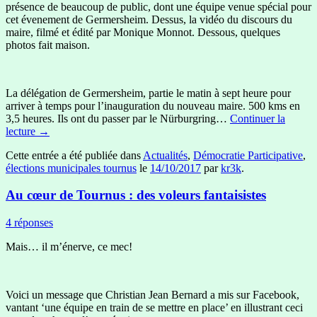
présence de beaucoup de public, dont une équipe venue spécial pour
cet évenement de Germersheim. Dessus, la vidéo du discours du
maire, filmé et édité par Monique Monnot. Dessous, quelques
photos fait maison.
La délégation de Germersheim, partie le matin à sept heure pour
arriver à temps pour l’inauguration du nouveau maire. 500 kms en
3,5 heures. Ils ont du passer par le Nürburgring…
Continuer la
lecture
→
Cette entrée a été publiée dans
Actualités
,
Démocratie Participative
,
élections municipales tournus
le
14/10/2017
par
kr3k
.
Au cœur de Tournus : des voleurs fantaisistes
4 réponses
Mais… il m’énerve, ce mec!
Voici un message que Christian Jean Bernard a mis sur Facebook,
vantant ‘une équipe en train de se mettre en place’ en illustrant ceci