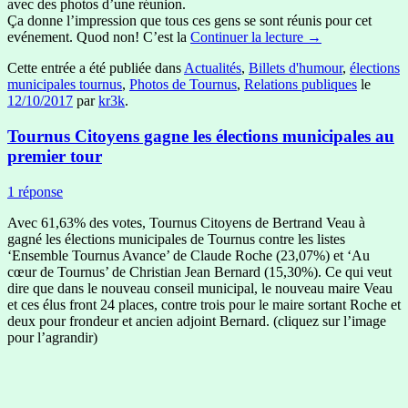
avec des photos d’une réunion.
Ça donne l’impression que tous ces gens se sont réunis pour cet
evénement. Quod non! C’est la
Continuer la lecture
→
Cette entrée a été publiée dans
Actualités
,
Billets d'humour
,
élections
municipales tournus
,
Photos de Tournus
,
Relations publiques
le
12/10/2017
par
kr3k
.
Tournus Citoyens gagne les élections municipales au
premier tour
1 réponse
Avec 61,63% des votes, Tournus Citoyens de Bertrand Veau à
gagné les élections municipales de Tournus contre les listes
‘Ensemble Tournus Avance’ de Claude Roche (23,07%) et ‘Au
cœur de Tournus’ de Christian Jean Bernard (15,30%). Ce qui veut
dire que dans le nouveau conseil municipal, le nouveau maire Veau
et ces élus front 24 places, contre trois pour le maire sortant Roche et
deux pour frondeur et ancien adjoint Bernard. (cliquez sur l’image
pour l’agrandir)