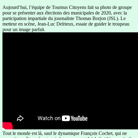
Aujourd’hui, l’équipe de Tournus Citoyens fait sa photo de groupe
pour se présenter aux élections des municipales de 2020, avec la
participation impartiale du journaliste Thomas Borjon (JSL). Le
metteur en scène, Jean-Luc Delrieux, essaie de guider le troupeau
pour un image parfait.
Tout le monde est là, sauf le dynamique François Cochet, qui ne