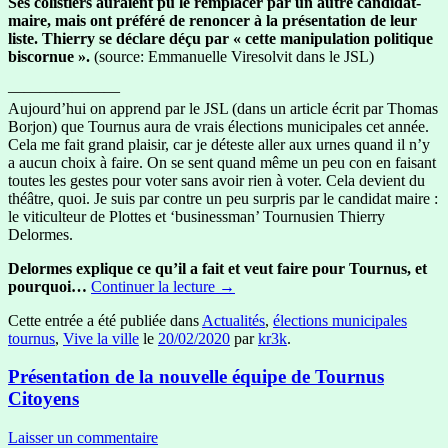
Ses colistiers auraient pu le remplacer par un autre candidat-
maire, mais ont préféré de renoncer à la présentation de leur
liste. Thierry se déclare déçu par « cette manipulation politique
biscornue ».
(source: Emmanuelle Viresolvit dans le JSL)
———————
Aujourd’hui on apprend par le JSL (dans un article écrit par Thomas
Borjon) que Tournus aura de vrais élections municipales cet année.
Cela me fait grand plaisir, car je déteste aller aux urnes quand il n’y
a aucun choix à faire. On se sent quand même un peu con en faisant
toutes les gestes pour voter sans avoir rien à voter. Cela devient du
théâtre, quoi. Je suis par contre un peu surpris par le candidat maire :
le viticulteur de Plottes et ‘businessman’ Tournusien Thierry
Delormes.
Delormes explique ce qu’il a fait et veut faire pour Tournus, et
pourquoi…
Continuer la lecture
→
Cette entrée a été publiée dans
Actualités
,
élections municipales
tournus
,
Vive la ville
le
20/02/2020
par
kr3k
.
Présentation de la nouvelle équipe de Tournus
Citoyens
Laisser un commentaire