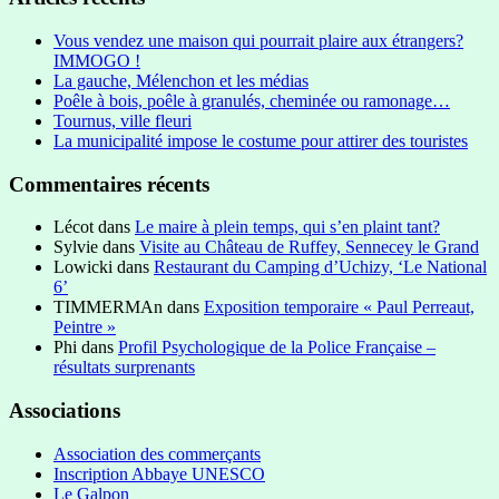
Vous vendez une maison qui pourrait plaire aux étrangers?
IMMOGO !
La gauche, Mélenchon et les médias
Poêle à bois, poêle à granulés, cheminée ou ramonage…
Tournus, ville fleuri
La municipalité impose le costume pour attirer des touristes
Commentaires récents
Lécot
dans
Le maire à plein temps, qui s’en plaint tant?
Sylvie
dans
Visite au Château de Ruffey, Sennecey le Grand
Lowicki
dans
Restaurant du Camping d’Uchizy, ‘Le National
6’
TIMMERMAn
dans
Exposition temporaire « Paul Perreaut,
Peintre »
Phi
dans
Profil Psychologique de la Police Française –
résultats surprenants
Associations
Association des commerçants
Inscription Abbaye UNESCO
Le Galpon