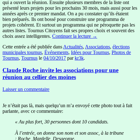
qui a ouvert la réunion. Ensuite plusieurs membres de la liste ont
présenté leurs projets pour les prochains 30 mois, mais aussi pour les
années après ce premier mandat. On a pu constater qu’ils étaient
bien préparés. Ils ont bossé pour construire une programma de
projets cohérent. Et surtout un programma qui ne péroquette pas les
autres listes. Tournus Citoyens fait ses propres choix et souvent des
choix assez intelligentes.
Continuer la lecture
→
Cette entrée a été publiée dans
Actualités
,
Associations
,
élections
municipales tournus
,
Événements
,
Idées pour Tournus
,
Photos de
Tournus
,
Tournus
le
04/10/2017
par
kr3k
.
Claude Roche invite les associations pour une
réunion au cellier des moines
Laisser un commentaire
Je n’était pas là, mais quelqu’un m’a envoyé cette photo tout à fait
parlante, avec ce commentaire:
« Au plus fort, 30 personnes dont 10 candidats.
À l’entrée, on donne son nom et son assoc, à la tribune
: Roche, Mardelle, Desgeorge.