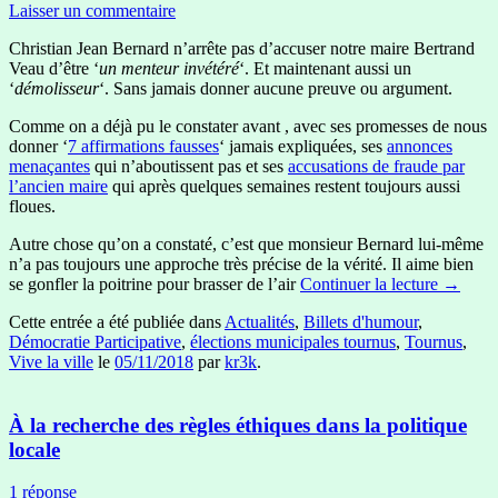
Laisser un commentaire
Christian Jean Bernard n’arrête pas d’accuser notre maire Bertrand
Veau d’être ‘
un menteur invétéré
‘. Et maintenant aussi un
‘
démolisseur
‘. Sans jamais donner aucune preuve ou argument.
Comme on a déjà pu le constater avant , avec ses promesses de nous
donner ‘
7 affirmations fausses
‘ jamais expliquées, ses
annonces
menaçantes
qui n’aboutissent pas et ses
accusations de fraude par
l’ancien maire
qui après quelques semaines restent toujours aussi
floues.
Autre chose qu’on a constaté, c’est que monsieur Bernard lui-même
n’a pas toujours une approche très précise de la vérité. Il aime bien
se gonfler la poitrine pour brasser de l’air
Continuer la lecture
→
Cette entrée a été publiée dans
Actualités
,
Billets d'humour
,
Démocratie Participative
,
élections municipales tournus
,
Tournus
,
Vive la ville
le
05/11/2018
par
kr3k
.
À la recherche des règles éthiques dans la politique
locale
1 réponse