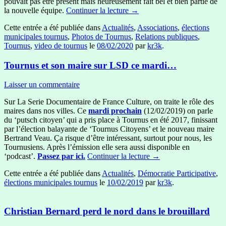
pouvait pas être présent mais heureusement fait bel et bien partie de
la nouvelle équipe.
Continuer la lecture
→
Cette entrée a été publiée dans
Actualités
,
Associations
,
élections
municipales tournus
,
Photos de Tournus
,
Relations publiques
,
Tournus
,
video de tournus
le
08/02/2020
par
kr3k
.
Tournus et son maire sur LSD ce mardi…
Laisser un commentaire
Sur La Serie Documentaire de France Culture, on traite le rôle des
maires dans nos villes. Ce
mardi prochain
(12/02/2019) on parle
du ‘putsch citoyen’ qui a pris place à Tournus en été 2017, finissant
par l’élection balayante de ‘Tournus Citoyens’ et le nouveau maire
Bertrand Veau. Ça risque d’être intéressant, surtout pour nous, les
Tournusiens. Après l’émission elle sera aussi disponible en
‘podcast’.
Passez par ici.
Continuer la lecture
→
Cette entrée a été publiée dans
Actualités
,
Démocratie Participative
,
élections municipales tournus
le
10/02/2019
par
kr3k
.
Christian Bernard perd le nord dans le brouillard