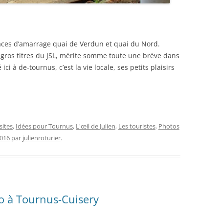
laces d’amarrage quai de Verdun et quai du Nord.
es gros titres du JSL, mérite somme toute une brève dans
ci à de-tournus, c’est la vie locale, ses petits plaisirs
sites
,
Idées pour Tournus
,
L'œil de Julien
,
Les touristes
,
Photos
2016
par
julienroturier
.
o à Tournus-Cuisery