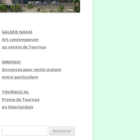
GALERIE NAKAÏ
Art contemporain
au centre de Tournus
IMMOGO!
Annonces pour vente maison
entre particuliers
TOURNUS.NL
Promo de Tournus
en Néerlandais
R
e