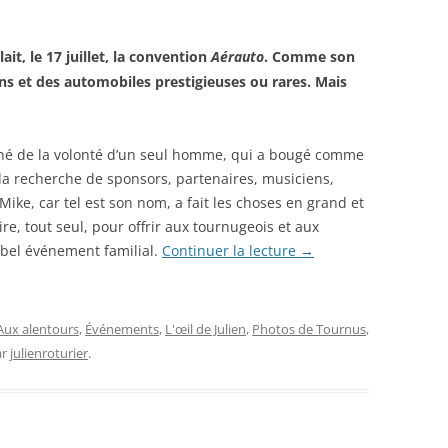
it, le 17 juillet, la convention
Aérauto
. Comme son
ons et des automobiles prestigieuses ou rares. Mais
né de la volonté d’un seul homme, qui a bougé comme
la recherche de sponsors, partenaires, musiciens,
 Mike, car tel est son nom, a fait les choses en grand et
ire, tout seul, pour offrir aux tournugeois et aux
 bel événement familial.
Continuer la lecture
→
Aux alentours
,
Événements
,
L'œil de Julien
,
Photos de Tournus
,
ar
julienroturier
.