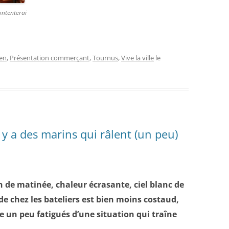
contenterai
ien
,
Présentation commerçant
,
Tournus
,
Vive la ville
le
y a des marins qui râlent (un peu)
n de matinée, chaleur écrasante, ciel blanc de
e chez les bateliers est bien moins costaud,
 un peu fatigués d’une situation qui traîne