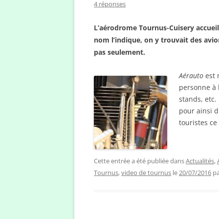
4 réponses
L’aérodrome Tournus-Cuisery accueilla
nom l’indique, on y trouvait des avi
pas seulement.
Aérauto
est 
personne à 
stands, etc.
pour ainsi d
touristes ce
Cette entrée a été publiée dans
Actualités
,
Tournus
,
video de tournus
le
20/07/2016
p