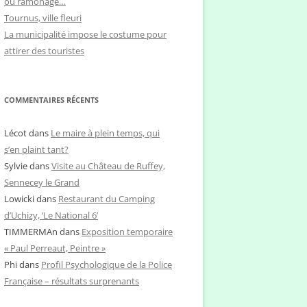
ou ramonage…
Tournus, ville fleuri
La municipalité impose le costume pour
attirer des touristes
COMMENTAIRES RÉCENTS
Lécot
dans
Le maire à plein temps, qui
s’en plaint tant?
Sylvie
dans
Visite au Château de Ruffey,
Sennecey le Grand
Lowicki
dans
Restaurant du Camping
d’Uchizy, ‘Le National 6’
TIMMERMAn
dans
Exposition temporaire
« Paul Perreaut, Peintre »
Phi
dans
Profil Psychologique de la Police
Française – résultats surprenants