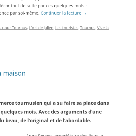
 décor tout de suite par ces quelques mots :
ence par soi-même.
Continuer la lecture
→
s pour Tournus
,
L'œil de Julien
,
Les touristes
,
Tournus
,
Vive la
a maison
erce tournusien qui a su faire sa place dans
 quelques mois. Avec des arguments d’une
u beau, de l’original et de l’abordable.
Anne Bouvet, propriétaire des lieux, a