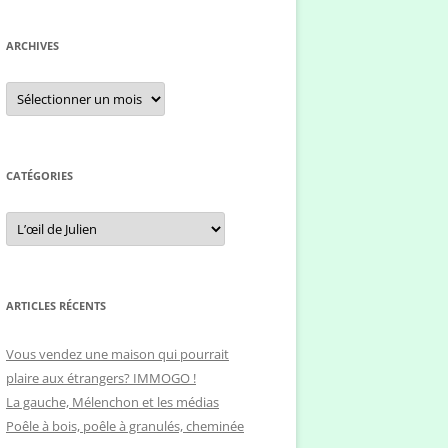
c
h
ARCHIVES
e
r
A
r
c
c
h
h
i
e
v
e
CATÉGORIES
r
s
C
:
a
t
é
g
o
r
ARTICLES RÉCENTS
i
e
s
Vous vendez une maison qui pourrait
plaire aux étrangers? IMMOGO !
La gauche, Mélenchon et les médias
Poêle à bois, poêle à granulés, cheminée